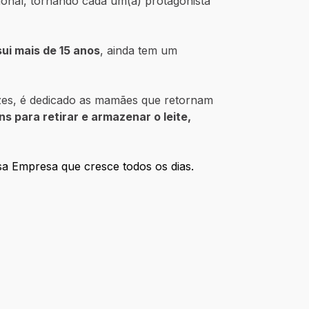
sional, tornando cada um(a) protagonista
i mais de 15 anos
, ainda tem um
uzes, é dedicado as mamães que retornam
ens para retirar e armazenar o leite,
sa Empresa que cresce todos os dias.