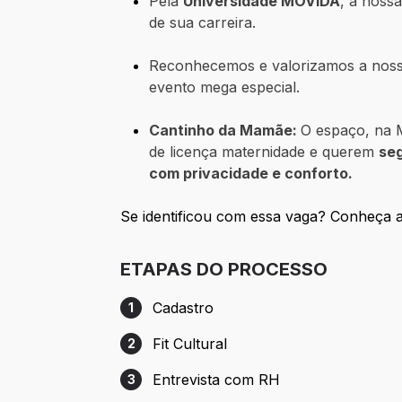
Pela
Universidade MOVIDA
, a noss
de sua carreira.
Reconhecemos e valorizamos a nos
evento mega especial.
Cantinho da Mamãe:
O espaço, na M
de licença maternidade e querem
se
com privacidade e conforto.
Se identificou com essa vaga? Conheça a
ETAPAS DO PROCESSO
Cadastro
1
Etapa 1: Cadastro
Fit Cultural
2
Etapa 2: Fit Cultural
Entrevista com RH
3
Etapa 3: Entrevista com RH