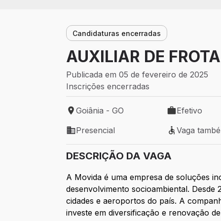
Candidaturas encerradas
AUXILIAR DE FROTA
Publicada em 05 de fevereiro de 2025
Inscrições encerradas
Goiânia - GO
Efetivo
Local de trabalho: Goiânia - GO
Tipo de vaga: 
Presencial
Vaga tamb
Modelo de trabalho: Presencial
Vaga também 
DESCRIÇÃO DA VAGA
A Movida é uma empresa de soluções in
desenvolvimento socioambiental. Desde 20
cidades e aeroportos do país. A companh
investe em diversificação e renovação de 