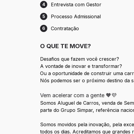
Entrevista com Gestor
4
Etapa 4: Entrevista com Gestor
Processo Admissional
5
Etapa 5: Processo Admissional
Contratação
6
Etapa 6: Contratação
O QUE TE MOVE?
Desafios que fazem você crescer?
A vontade de inovar e transformar?
Ou a oportunidade de construir uma ca
Nós podemos ser o próximo destino da s
Vem acelerar com a gente 🧡💜
Somos Aluguel de Carros, venda de Semi
parte do Grupo Simpar, referência nacion
Somos movidos pela inovação, pela excel
todos os dias. Acreditamos que grandes 