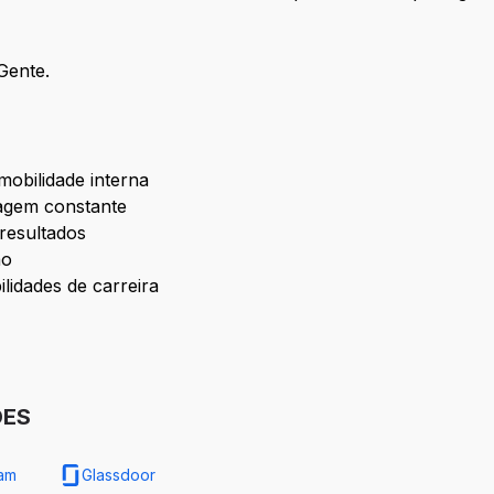
Gente.
mobilidade interna
agem constante
 resultados
ão
ilidades de carreira
DES
ram
Glassdoor