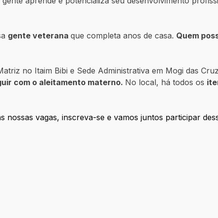
a gente aprende e potencializa seu desenvolvimento profis
sa
gente veterana
que completa anos de casa.
Quem possu
atriz no Itaim Bibi e Sede Administrativa em Mogi das Cr
guir com o aleitamento materno.
No local, há todos os
it
s nossas vagas, inscreva-se e vamos juntos participar des